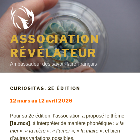
Aller
au
contenu
principal
ASSOCIATION
RÉVÉLATEUR
Ambassadeur des savoir-faire Français
CURIOSITAS, 2E ÉDITION
12 mars au 12 avril 2026
Pour sa 2e édition, l’association a proposé le thème
[la.mɛʁ]
, à interpréter de manière phonétique :
« la
mer », « la mère », « l’amer », « la maire »
, et bien
d’autres variations possibles.